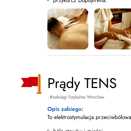
przykurcz Dupuytrena.
Prądy TENS
zabiegi fizykalne Wrocław
Opis zabiegu:
To elektrostymulacja przeciwbólow