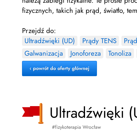
należą zabiegi fizykalne. Te proste pr
fizycznych, takich jak prąd, światło, 
Przejdź do:
Ultradźwięki (UD)
Prądy TENS
Prąd
Galwanizacja
Jonoforeza
Tonoliza
‹ powrót do oferty głównej
Ultradźwięki 
fizykoterapia Wrocław