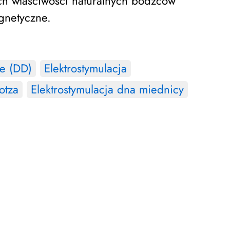
ych właściwości naturalnych bodźców
agnetyczne.
e (DD)
Elektrostymulacja
otza
Elektrostymulacja dna miednicy