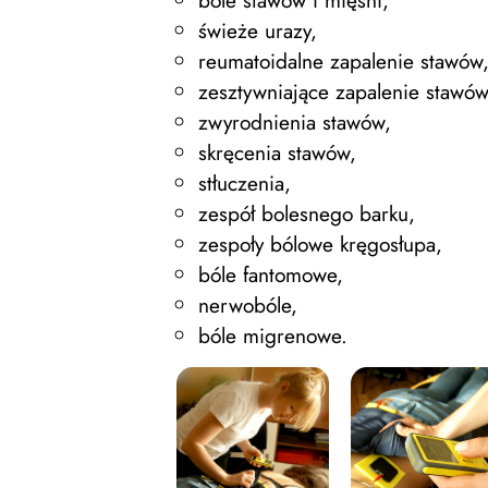
bóle stawów i mięśni,
świeże urazy,
reumatoidalne zapalenie stawów
zesztywniające zapalenie stawów
zwyrodnienia stawów,
skręcenia stawów,
stłuczenia,
zespół bolesnego barku,
zespoły bólowe kręgosłupa,
bóle fantomowe,
nerwobóle,
bóle migrenowe.