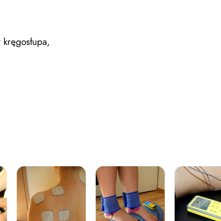
,
 kręgosłupa,