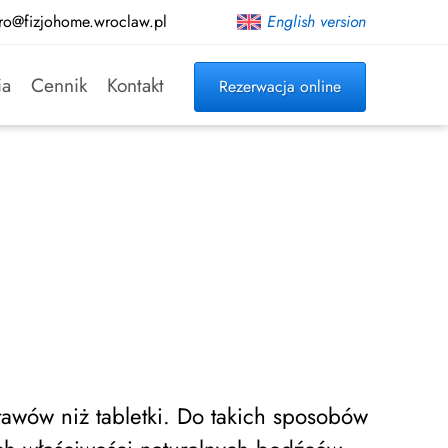
ro@fizjohome.wroclaw.pl
English version
ia
Cennik
Kontakt
Rezerwacja online
tawów niż tabletki. Do takich sposobów