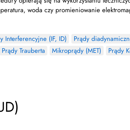
ocedury opierają się na wykorzystaniu lecznicz
temperatura, woda czy promieniowanie elektrom
y Interferencyjne (IF, ID)
Prądy diadynamiczn
Prądy Trauberta
Mikroprądy (MET)
Prądy K
(UD)