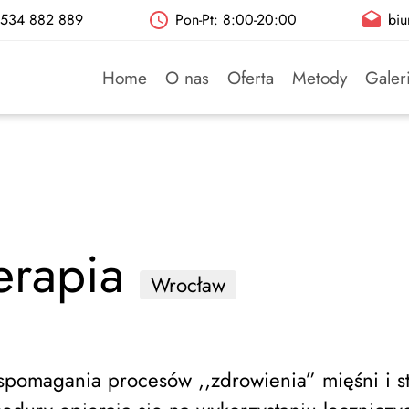
: 534 882 889
Pon-Pt: 8:00-20:00
biu
Home
O nas
Oferta
Metody
Galer
terapia
Wrocław
wspomagania procesów ,,zdrowienia” mięśni i s