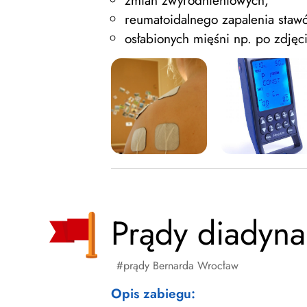
zmian zwyrodnieniowych,
reumatoidalnego zapalenia staw
osłabionych mięśni np. po zdjęci
Prądy diadyn
prądy Bernarda Wrocław
Opis zabiegu: