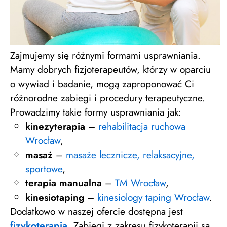
Zajmujemy się różnymi formami usprawniania.
Mamy dobrych fizjoterapeutów, którzy w oparciu
o wywiad i badanie, mogą zaproponować Ci
różnorodne zabiegi i procedury terapeutyczne.
Prowadzimy takie formy usprawniania jak:
kinezyterapia
–
rehabilitacja ruchowa
Wrocław
,
masaż
–
masaże lecznicze, relaksacyjne,
sportowe
,
terapia manualna
–
TM Wrocław
,
kinesiotaping
–
kinesiology taping Wrocław
.
Dodatkowo w naszej ofercie dostępna jest
fizykoterapia
.
Zabiegi z zakresu fizykoterapii są