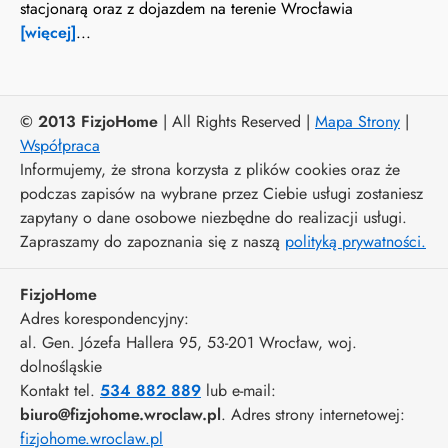
stacjonarą oraz z dojazdem na terenie Wrocławia
[więcej]
...
© 2013 FizjoHome
| All Rights Reserved |
Mapa Strony
|
Współpraca
Informujemy, że strona korzysta z plików cookies oraz że
podczas zapisów na wybrane przez Ciebie usługi zostaniesz
zapytany o dane osobowe niezbędne do realizacji usługi.
Zapraszamy do zapoznania się z naszą
polityką prywatności.
FizjoHome
Adres korespondencyjny:
al. Gen. Józefa Hallera 95
, 53-201
Wrocław
,
woj.
dolnośląskie
Kontakt tel.
534 882 889
lub e-mail:
biuro@fizjohome.wroclaw.pl
. Adres strony internetowej:
fizjohome.wroclaw.pl