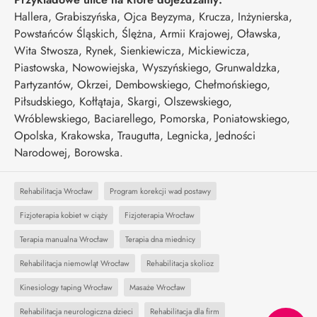
Hallera, Grabiszyńska, Ojca Beyzyma, Krucza, Inżynierska,
Powstańców Śląskich, Ślężna, Armii Krajowej, Oławska,
Wita Stwosza, Rynek, Sienkiewicza, Mickiewicza,
Piastowska, Nowowiejska, Wyszyńskiego, Grunwaldzka,
Partyzantów, Okrzei, Dembowskiego, Chełmońskiego,
Piłsudskiego, Kołłątaja, Skargi, Olszewskiego,
Wróblewskiego, Baciarellego, Pomorska, Poniatowskiego,
Opolska, Krakowska, Traugutta, Legnicka, Jedności
Narodowej, Borowska.
Rehabilitacja Wrocław
Program korekcji wad postawy
Fizjoterapia kobiet w ciąży
Fizjoterapia Wrocław
Terapia manualna Wrocław
Terapia dna miednicy
Rehabilitacja niemowląt Wrocław
Rehabilitacja skolioz
Kinesiology taping Wrocław
Masaże Wrocław
Rehabilitacja neurologiczna dzieci
Rehabilitacja dla firm