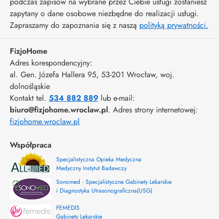
podczas zapisów na wybrane przez Ciebie usługi zostaniesz
zapytany o dane osobowe niezbędne do realizacji usługi.
Zapraszamy do zapoznania się z naszą
polityką prywatności.
FizjoHome
Adres korespondencyjny:
al. Gen. Józefa Hallera 95
, 53-201
Wrocław
,
woj.
dolnośląskie
Kontakt tel.
534 882 889
lub e-mail:
biuro@fizjohome.wroclaw.pl
. Adres strony internetowej:
fizjohome.wroclaw.pl
Współpraca
Specjalistyczna Opieka Medyczna
Medyczny Instytut Badawczy
Sonomed - Specjalistyczne Gabinety Lekarskie
i Diagnostyka Utrasonograficzna(USG)
FEMEDIS
Gabinety Lekarskie