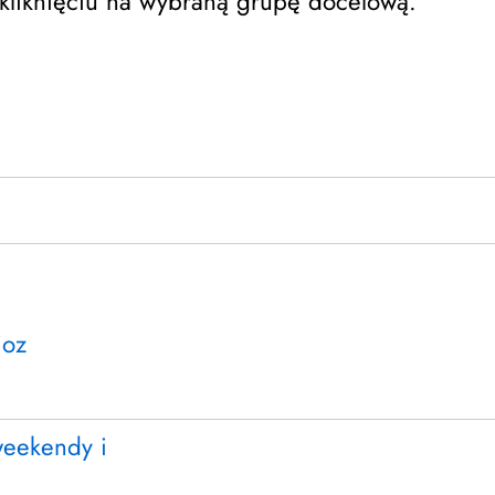
 kliknięciu na wybraną grupę docelową.
ioz
weekendy i