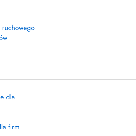
ju ruchowego
ców
że dla
la firm