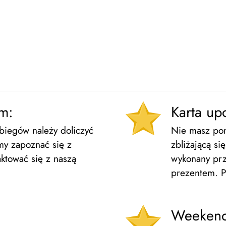
em:
Karta u
biegów należy doliczyć
Nie masz pomy
my zapoznać się z
zbliżającą si
ktować się z naszą
wykonany prz
prezentem. P
Weekendy