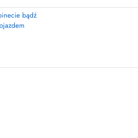
binecie bądź
dojazdem