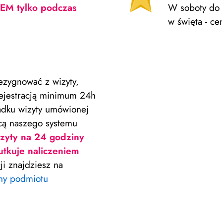
KIEM tylko podczas
W soboty do 
w święta - ce
zygnować z wizyty,
rejestracją minimum 24h
adku wizyty umówionej
cą naszego systemu
zyty na 24 godziny
tkuje naliczeniem
i znajdziesz na
ny podmiotu