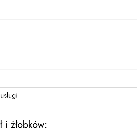
usługi
ł i żłobków: