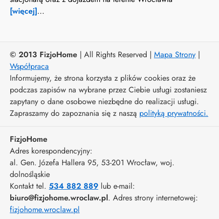
[więcej]
...
© 2013 FizjoHome
| All Rights Reserved |
Mapa Strony
|
Współpraca
Informujemy, że strona korzysta z plików cookies oraz że
podczas zapisów na wybrane przez Ciebie usługi zostaniesz
zapytany o dane osobowe niezbędne do realizacji usługi.
Zapraszamy do zapoznania się z naszą
polityką prywatności.
FizjoHome
Adres korespondencyjny:
al. Gen. Józefa Hallera 95
, 53-201
Wrocław
,
woj.
dolnośląskie
Kontakt tel.
534 882 889
lub e-mail:
biuro@fizjohome.wroclaw.pl
. Adres strony internetowej:
fizjohome.wroclaw.pl