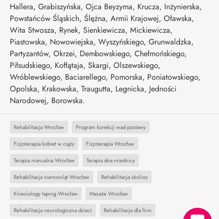
Hallera, Grabiszyńska, Ojca Beyzyma, Krucza, Inżynierska,
Powstańców Śląskich, Ślężna, Armii Krajowej, Oławska,
Wita Stwosza, Rynek, Sienkiewicza, Mickiewicza,
Piastowska, Nowowiejska, Wyszyńskiego, Grunwaldzka,
Partyzantów, Okrzei, Dembowskiego, Chełmońskiego,
Piłsudskiego, Kołłątaja, Skargi, Olszewskiego,
Wróblewskiego, Baciarellego, Pomorska, Poniatowskiego,
Opolska, Krakowska, Traugutta, Legnicka, Jedności
Narodowej, Borowska.
Rehabilitacja Wrocław
Program korekcji wad postawy
Fizjoterapia kobiet w ciąży
Fizjoterapia Wrocław
Terapia manualna Wrocław
Terapia dna miednicy
Rehabilitacja niemowląt Wrocław
Rehabilitacja skolioz
Kinesiology taping Wrocław
Masaże Wrocław
Rehabilitacja neurologiczna dzieci
Rehabilitacja dla firm