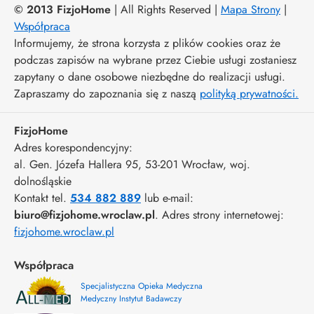
© 2013 FizjoHome
| All Rights Reserved |
Mapa Strony
|
Współpraca
Informujemy, że strona korzysta z plików cookies oraz że
podczas zapisów na wybrane przez Ciebie usługi zostaniesz
zapytany o dane osobowe niezbędne do realizacji usługi.
Zapraszamy do zapoznania się z naszą
polityką prywatności.
FizjoHome
Adres korespondencyjny:
al. Gen. Józefa Hallera 95
, 53-201
Wrocław
,
woj.
dolnośląskie
Kontakt tel.
534 882 889
lub e-mail:
biuro@fizjohome.wroclaw.pl
. Adres strony internetowej:
fizjohome.wroclaw.pl
Współpraca
Specjalistyczna Opieka Medyczna
Medyczny Instytut Badawczy