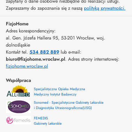
zapytany o dane osobowe niezbędne do realizacji usługi.
Zapraszamy do zapoznania się z naszą
polityką prywatności.
FizjoHome
Adres korespondencyjny:
al. Gen. Józefa Hallera 95
, 53-201
Wrocław
,
woj.
dolnośląskie
Kontakt tel.
534 882 889
lub e-mail:
biuro@fizjohome.wroclaw.pl
. Adres strony internetowej:
fizjohome.wroclaw.pl
Współpraca
Specjalistyczna Opieka Medyczna
Medyczny Instytut Badawczy
Sonomed - Specjalistyczne Gabinety Lekarskie
i Diagnostyka Utrasonograficzna(USG)
FEMEDIS
Gabinety Lekarskie