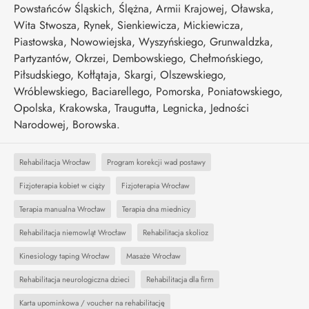
Powstańców Śląskich, Ślężna, Armii Krajowej, Oławska,
Wita Stwosza, Rynek, Sienkiewicza, Mickiewicza,
Piastowska, Nowowiejska, Wyszyńskiego, Grunwaldzka,
Partyzantów, Okrzei, Dembowskiego, Chełmońskiego,
Piłsudskiego, Kołłątaja, Skargi, Olszewskiego,
Wróblewskiego, Baciarellego, Pomorska, Poniatowskiego,
Opolska, Krakowska, Traugutta, Legnicka, Jedności
Narodowej, Borowska.
Rehabilitacja Wrocław
Program korekcji wad postawy
Fizjoterapia kobiet w ciąży
Fizjoterapia Wrocław
Terapia manualna Wrocław
Terapia dna miednicy
Rehabilitacja niemowląt Wrocław
Rehabilitacja skolioz
Kinesiology taping Wrocław
Masaże Wrocław
Rehabilitacja neurologiczna dzieci
Rehabilitacja dla firm
Karta upominkowa / voucher na rehabilitację