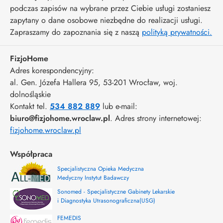
podczas zapisów na wybrane przez Ciebie usługi zostaniesz
zapytany o dane osobowe niezbędne do realizacji usługi.
Zapraszamy do zapoznania się z naszą
polityką prywatności.
FizjoHome
Adres korespondencyjny:
al. Gen. Józefa Hallera 95
, 53-201
Wrocław
,
woj.
dolnośląskie
Kontakt tel.
534 882 889
lub e-mail:
biuro@fizjohome.wroclaw.pl
. Adres strony internetowej:
fizjohome.wroclaw.pl
Współpraca
Specjalistyczna Opieka Medyczna
Medyczny Instytut Badawczy
Sonomed - Specjalistyczne Gabinety Lekarskie
i Diagnostyka Utrasonograficzna(USG)
FEMEDIS