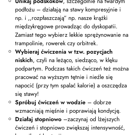
Unikaj podskoków
, szczególnie na twardym
podłożu – działają na stawy kompresyjnie i
np. i ,,rozpłaszczają” np. nasze krążki
międzykręgowe prowadząc do dyskopatii.
Zamiast tego wybierz lekkie sprężynowanie na
trampolinie, rowerek czy orbitrek.
Wybieraj ćwiczenia w tzw. pozycjach
niskich
, czyli na leżąco, siedząco, w klęku
podpartym. Podczas takich ćwiczeń też można
pracować na wyższym tętnie i nieźle się
napocić (przy tym spalać kalorie) a oszczędza
się stawy!
Spróbuj ćwiczeń w wodzie
– dobrze
wzmacniają mięśnie i poprawiają kondycję.
Działaj stopniowo
–zaczynaj od lżejszych
ćwiczeń i stopniowo zwiększaj intensywność,