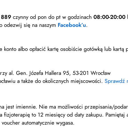
2 889
czynny od pon do pt w godzinach
08:00-20:00
l
o odezwij się na naszym
Facebook’u
.
onto albo opłacić kartę osobiście gotówką lub kartą p
rzy al. Gen. Józefa Hallera 95, 53-201 Wrocław
ławiu a także do okolicznych miejscowości.
Sprawdź m
a jest imiennie. Nie ma możliwości przepisania/poda
 fizjoterapię to 12 miesięcy od daty zakupu. Pamiętaj
u voucher automatycznie wygasa.