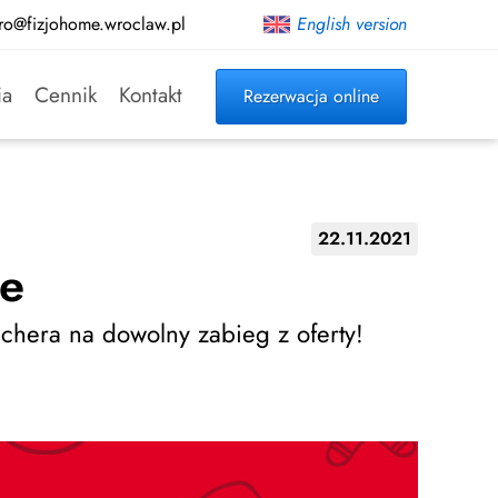
ro@fizjohome.wroclaw.pl
English version
ia
Cennik
Kontakt
Rezerwacja online
22.11.2021
me
chera na dowolny zabieg z oferty!