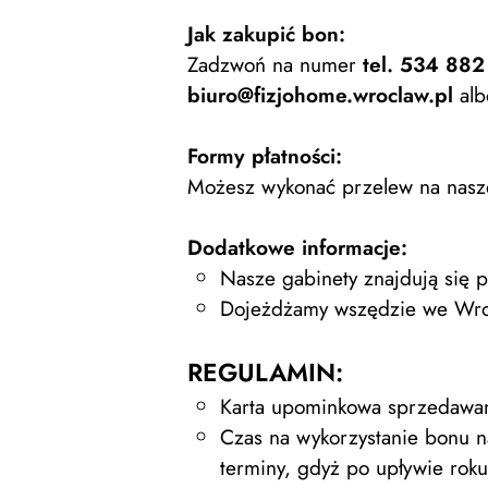
Jak zakupić bon:
Zadzwoń na numer
tel. 534 88
biuro@fizjohome.wroclaw.pl
alb
Formy płatności:
Możesz wykonać przelew na nasze k
Dodatkowe informacje:
Nasze gabinety znajdują się p
Dojeżdżamy wszędzie we Wroc
REGULAMIN:
Karta upominkowa sprzedawan
Czas na wykorzystanie bonu na
terminy, gdyż po upływie rok