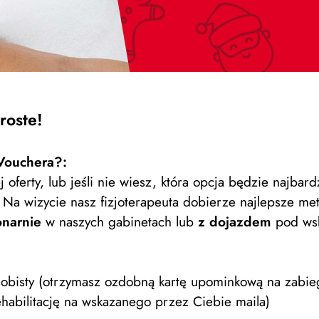
roste!
Vouchera?:
oferty, lub jeśli nie wiesz, która opcja będzie najbar
 Na wizycie nasz fizjoterapeuta dobierze najlepsze met
onarnie
w naszych gabinetach lub
z dojazdem
pod wsk
sobisty (otrzymasz ozdobną kartę upominkową na zabie
habilitację na wskazanego przez Ciebie maila)