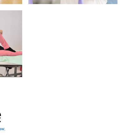
ę
aw.