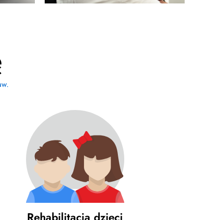
ę
aw.
Rehabilitacja dzieci