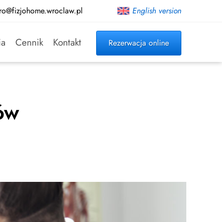
ro@fizjohome.wroclaw.pl
English version
ia
Cennik
Kontakt
Rezerwacja online
ów