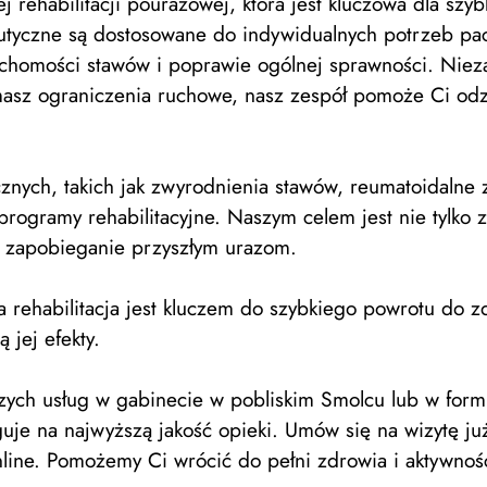
 rehabilitacji pourazowej, która jest kluczowa dla sz
tyczne są dostosowane do indywidualnych potrzeb pacj
chomości stawów i poprawie ogólnej sprawności. Niezal
asz ograniczenia ruchowe, nasz zespół pomoże Ci odzy
nych, takich jak zwyrodnienia stawów, reumatoidalne 
rogramy rehabilitacyjne. Naszym celem jest nie tylko 
i zapobieganie przyszłym urazom.
a rehabilitacja jest kluczem do szybkiego powrotu do z
 jej efekty.
szych usług w gabinecie w pobliskim Smolcu lub w fo
guje na najwyższą jakość opieki. Umów się na wizytę
line. Pomożemy Ci wrócić do pełni zdrowia i aktywnośc