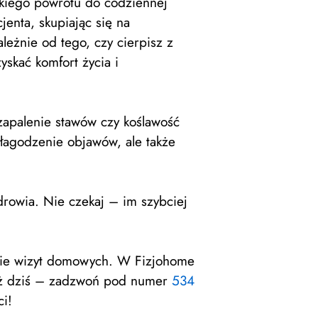
ybkiego powrotu do codziennej
enta, skupiając się na
eżnie od tego, czy cierpisz z
skać komfort życia i
zapalenie stawów czy koślawość
złagodzenie objawów, ale także
drowia. Nie czekaj – im szybciej
rmie wizyt domowych. W Fizjohome
 już dziś – zadzwoń pod numer
534
i!