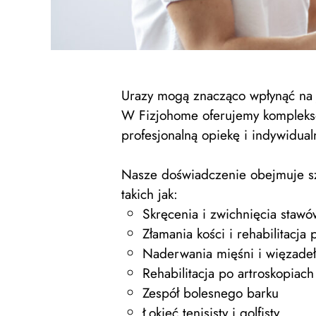
Urazy mogą znacząco wpłynąć na j
W Fizjohome oferujemy komplekso
profesjonalną opiekę i indywidua
Nasze doświadczenie obejmuje s
takich jak:
Skręcenia i zwichnięcia stawó
Złamania kości i rehabilitacja
Naderwania mięśni i więzadeł
Rehabilitacja po artroskopiach
Zespół bolesnego barku
Łokieć tenisisty i golfisty