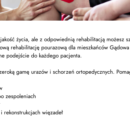
akość życia, ale z odpowiednią rehabilitacją możesz s
wą rehabilitację pourazową dla mieszkańców Gądowa i
lne podejście do każdego pacjenta.
zeroką gamę urazów i schorzeń ortopedycznych. Pom
w
 po zespoleniach
 i rekonstrukcjach więzadeł