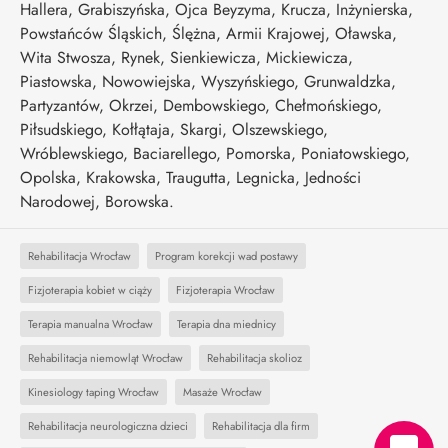
Hallera, Grabiszyńska, Ojca Beyzyma, Krucza, Inżynierska,
Powstańców Śląskich, Ślężna, Armii Krajowej, Oławska,
Wita Stwosza, Rynek, Sienkiewicza, Mickiewicza,
Piastowska, Nowowiejska, Wyszyńskiego, Grunwaldzka,
Partyzantów, Okrzei, Dembowskiego, Chełmońskiego,
Piłsudskiego, Kołłątaja, Skargi, Olszewskiego,
Wróblewskiego, Baciarellego, Pomorska, Poniatowskiego,
Opolska, Krakowska, Traugutta, Legnicka, Jedności
Narodowej, Borowska.
Rehabilitacja Wrocław
Program korekcji wad postawy
Fizjoterapia kobiet w ciąży
Fizjoterapia Wrocław
Terapia manualna Wrocław
Terapia dna miednicy
Rehabilitacja niemowląt Wrocław
Rehabilitacja skolioz
Kinesiology taping Wrocław
Masaże Wrocław
Rehabilitacja neurologiczna dzieci
Rehabilitacja dla firm