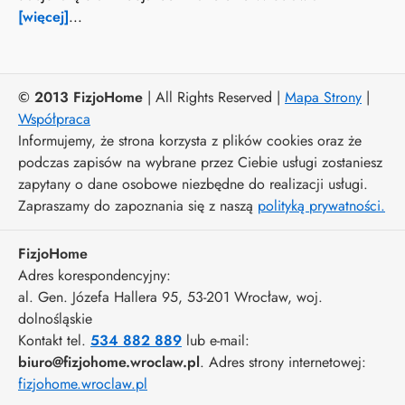
[więcej]
...
© 2013 FizjoHome
| All Rights Reserved |
Mapa Strony
|
Współpraca
Informujemy, że strona korzysta z plików cookies oraz że
podczas zapisów na wybrane przez Ciebie usługi zostaniesz
zapytany o dane osobowe niezbędne do realizacji usługi.
Zapraszamy do zapoznania się z naszą
polityką prywatności.
FizjoHome
Adres korespondencyjny:
al. Gen. Józefa Hallera 95
, 53-201
Wrocław
,
woj.
dolnośląskie
Kontakt tel.
534 882 889
lub e-mail:
biuro@fizjohome.wroclaw.pl
. Adres strony internetowej:
fizjohome.wroclaw.pl