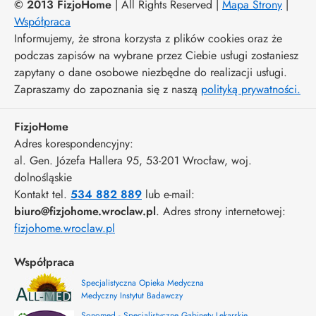
© 2013 FizjoHome
| All Rights Reserved |
Mapa Strony
|
Współpraca
Informujemy, że strona korzysta z plików cookies oraz że
podczas zapisów na wybrane przez Ciebie usługi zostaniesz
zapytany o dane osobowe niezbędne do realizacji usługi.
Zapraszamy do zapoznania się z naszą
polityką prywatności.
FizjoHome
Adres korespondencyjny:
al. Gen. Józefa Hallera 95
, 53-201
Wrocław
,
woj.
dolnośląskie
Kontakt tel.
534 882 889
lub e-mail:
biuro@fizjohome.wroclaw.pl
. Adres strony internetowej:
fizjohome.wroclaw.pl
Współpraca
Specjalistyczna Opieka Medyczna
Medyczny Instytut Badawczy
Sonomed - Specjalistyczne Gabinety Lekarskie