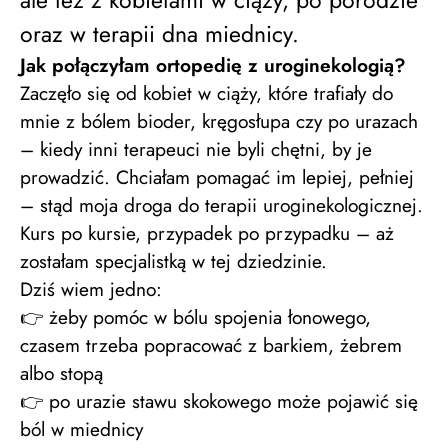
ale też z kobietami w ciąży, po porodzie
oraz w terapii dna miednicy.
Jak połączyłam ortopedię z uroginekologią?
Zaczęło się od kobiet w ciąży, które trafiały do
mnie z bólem bioder, kręgosłupa czy po urazach
– kiedy inni terapeuci nie byli chętni, by je
prowadzić. Chciałam pomagać im lepiej, pełniej
– stąd moja droga do terapii uroginekologicznej.
Kurs po kursie, przypadek po przypadku – aż
zostałam specjalistką w tej dziedzinie.
Dziś wiem jedno:
👉 żeby pomóc w bólu spojenia łonowego,
czasem trzeba popracować z barkiem, żebrem
albo stopą
👉 po urazie stawu skokowego może pojawić się
ból w miednicy