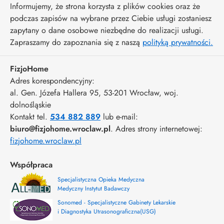
Informujemy, że strona korzysta z plików cookies oraz że
podczas zapisów na wybrane przez Ciebie usługi zostaniesz
zapytany o dane osobowe niezbędne do realizacji usługi.
Zapraszamy do zapoznania się z naszą
polityką prywatności.
FizjoHome
Adres korespondencyjny:
al. Gen. Józefa Hallera 95
, 53-201
Wrocław
,
woj.
dolnośląskie
Kontakt tel.
534 882 889
lub e-mail:
biuro@fizjohome.wroclaw.pl
. Adres strony internetowej:
fizjohome.wroclaw.pl
Współpraca
Specjalistyczna Opieka Medyczna
Medyczny Instytut Badawczy
Sonomed - Specjalistyczne Gabinety Lekarskie
i Diagnostyka Utrasonograficzna(USG)