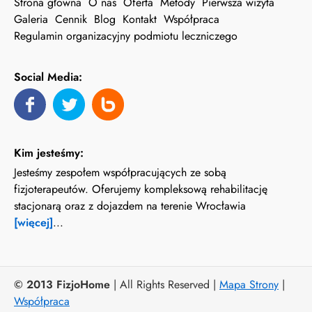
Strona główna
O nas
Oferta
Metody
Pierwsza wizyta
Galeria
Cennik
Blog
Kontakt
Współpraca
Regulamin organizacyjny podmiotu leczniczego
Social Media:
Kim jesteśmy:
Jesteśmy zespołem współpracujących ze sobą
fizjoterapeutów. Oferujemy kompleksową rehabilitację
stacjonarą oraz z dojazdem na terenie Wrocławia
[więcej]
...
© 2013 FizjoHome
| All Rights Reserved |
Mapa Strony
|
Współpraca