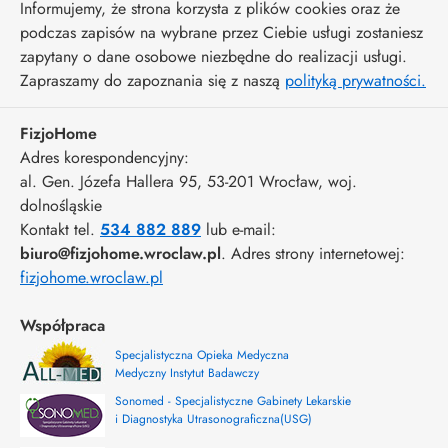
Informujemy, że strona korzysta z plików cookies oraz że
podczas zapisów na wybrane przez Ciebie usługi zostaniesz
zapytany o dane osobowe niezbędne do realizacji usługi.
Zapraszamy do zapoznania się z naszą
polityką prywatności.
FizjoHome
Adres korespondencyjny:
al. Gen. Józefa Hallera 95
, 53-201
Wrocław
,
woj.
dolnośląskie
Kontakt tel.
534 882 889
lub e-mail:
biuro@fizjohome.wroclaw.pl
. Adres strony internetowej:
fizjohome.wroclaw.pl
Współpraca
Specjalistyczna Opieka Medyczna
Medyczny Instytut Badawczy
Sonomed - Specjalistyczne Gabinety Lekarskie
i Diagnostyka Utrasonograficzna(USG)