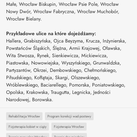
Małe, Wrocław Biskupin, Wrocław Psie Pole, Wrocław
Nowy Dwór, Wrocław Fabryczna, Wrocław Muchobór,
Wrocław Bielany.
Przykładowe ulice na które dojeżdżamy:
Hallera, Grabiszyńska, Ojca Beyzyma, Krucza, Inżynierska,
Powstańców Śląskich, Ślężna, Armii Krajowej, Oławska,
Wita Stwosza, Rynek, Sienkiewicza, Mickiewicza,
Piastowska, Nowowiejska, Wyszyńskiego, Grunwaldzka,
Partyzantów, Okrzei, Dembowskiego, Chełmońskiego,
Piłsudskiego, Kołłątaja, Skargi, Olszewskiego,
Wróblewskiego, Baciarellego, Pomorska, Poniatowskiego,
Opolska, Krakowska, Traugutta, Legnicka, Jedności
Narodowej, Borowska.
Rehabilitacja Wrocław
Program korekcji wad postawy
Fizjoterapia kobiet w ciąży
Fizjoterapia Wrocław
Terapia manualna Wrocław
Terapia dna miednicy