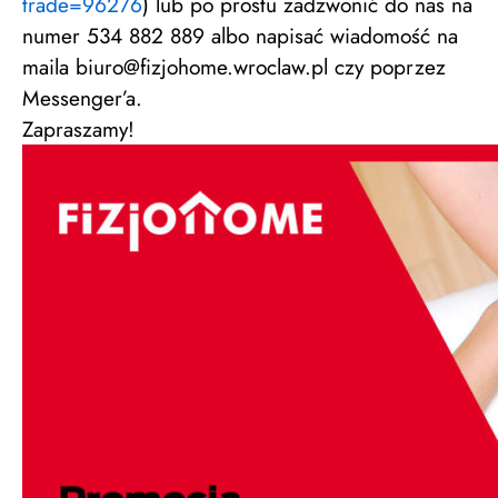
trade=96276
) lub po prostu zadzwonić do nas na
numer 534 882 889 albo napisać wiadomość na
maila biuro@fizjohome.wroclaw.pl
czy poprzez
Messenger’a.
Zapraszamy!