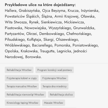
Przykładowe ulice na które dojeżdżamy:
Hallera, Grabiszyńska, Ojca Beyzyma, Krucza, Inżynierska,
Powstańców Śląskich, Ślężna, Armii Krajowej, Oławska,
Wita Stwosza, Rynek, Sienkiewicza, Mickiewicza,
Piastowska, Nowowiejska, Wyszyńskiego, Grunwaldzka,
Partyzantów, Okrzei, Dembowskiego, Chełmońskiego,
Piłsudskiego, Kołłątaja, Skargi, Olszewskiego,
Wróblewskiego, Baciarellego, Pomorska, Poniatowskiego,
Opolska, Krakowska, Traugutta, Legnicka, Jedności
Narodowej, Borowska.
Rehabilitacja Wrocław
Program korekcji wad postawy
Fizjoterapia kobiet w ciąży
Fizjoterapia Wrocław
Terapia manualna Wrocław
Terapia dna miednicy
Rehabilitacja niemowląt Wrocław
Rehabilitacja skolioz
Kinesiology taping Wrocław
Masaże Wrocław