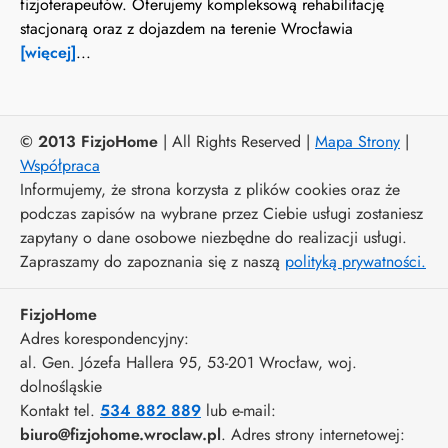
fizjoterapeutów. Oferujemy kompleksową rehabilitację
stacjonarą oraz z dojazdem na terenie Wrocławia
[więcej]
...
© 2013 FizjoHome
| All Rights Reserved |
Mapa Strony
|
Współpraca
Informujemy, że strona korzysta z plików cookies oraz że
podczas zapisów na wybrane przez Ciebie usługi zostaniesz
zapytany o dane osobowe niezbędne do realizacji usługi.
Zapraszamy do zapoznania się z naszą
polityką prywatności.
FizjoHome
Adres korespondencyjny:
al. Gen. Józefa Hallera 95
, 53-201
Wrocław
,
woj.
dolnośląskie
Kontakt tel.
534 882 889
lub e-mail:
biuro@fizjohome.wroclaw.pl
. Adres strony internetowej: