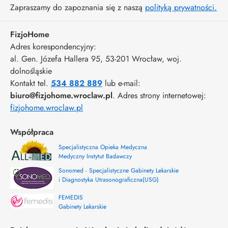
Zapraszamy do zapoznania się z naszą
polityką prywatności.
FizjoHome
Adres korespondencyjny:
al. Gen. Józefa Hallera 95
, 53-201
Wrocław
,
woj.
dolnośląskie
Kontakt tel.
534 882 889
lub e-mail:
biuro@fizjohome.wroclaw.pl
. Adres strony internetowej:
fizjohome.wroclaw.pl
Współpraca
Specjalistyczna Opieka Medyczna
Medyczny Instytut Badawczy
Sonomed - Specjalistyczne Gabinety Lekarskie
i Diagnostyka Utrasonograficzna(USG)
FEMEDIS
Gabinety Lekarskie