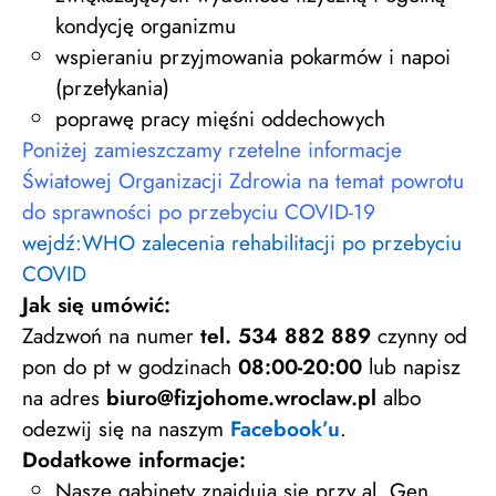
kondycję organizmu
wspieraniu przyjmowania pokarmów i napoi
(przełykania)
poprawę pracy mięśni oddechowych
Poniżej zamieszczamy rzetelne informacje
Światowej Organizacji Zdrowia na temat powrotu
do sprawności po przebyciu COVID-19
wejdź:WHO zalecenia rehabilitacji po przebyciu
COVID
Jak się umówić:
Zadzwoń na numer
tel. 534 882 889
czynny od
pon do pt w godzinach
08:00-20:00
lub napisz
na adres
biuro@fizjohome.wroclaw.pl
albo
odezwij się na naszym
Facebook’u
.
Dodatkowe informacje:
Nasze gabinety znajdują się przy al. Gen.