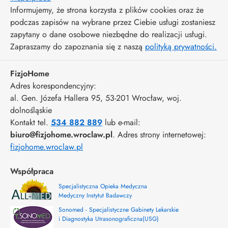
Informujemy, że strona korzysta z plików cookies oraz że
podczas zapisów na wybrane przez Ciebie usługi zostaniesz
zapytany o dane osobowe niezbędne do realizacji usługi.
Zapraszamy do zapoznania się z naszą
polityką prywatności.
FizjoHome
Adres korespondencyjny:
al. Gen. Józefa Hallera 95
, 53-201
Wrocław
,
woj.
dolnośląskie
Kontakt tel.
534 882 889
lub e-mail:
biuro@fizjohome.wroclaw.pl
. Adres strony internetowej:
fizjohome.wroclaw.pl
Współpraca
Specjalistyczna Opieka Medyczna
Medyczny Instytut Badawczy
Sonomed - Specjalistyczne Gabinety Lekarskie
i Diagnostyka Utrasonograficzna(USG)