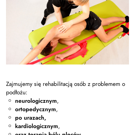
Zajmujemy się rehabilitacją osób z problemem o
podłożu:
neurologicznym
,
ortopedycznym
,
po urazach,
kardiologicznym
,
oraz terapią bólu pleców
.