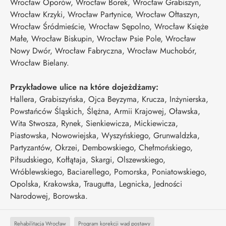
Wrocław Oporów, Wrocław Borek, Wrocław Grabiszyn,
Wrocław Krzyki, Wrocław Partynice, Wrocław Ołtaszyn,
Wrocław Śródmieście, Wrocław Sępolno, Wrocław Księże
Małe, Wrocław Biskupin, Wrocław Psie Pole, Wrocław
Nowy Dwór, Wrocław Fabryczna, Wrocław Muchobór,
Wrocław Bielany.
Przykładowe ulice na które dojeżdżamy:
Hallera, Grabiszyńska, Ojca Beyzyma, Krucza, Inżynierska,
Powstańców Śląskich, Ślężna, Armii Krajowej, Oławska,
Wita Stwosza, Rynek, Sienkiewicza, Mickiewicza,
Piastowska, Nowowiejska, Wyszyńskiego, Grunwaldzka,
Partyzantów, Okrzei, Dembowskiego, Chełmońskiego,
Piłsudskiego, Kołłątaja, Skargi, Olszewskiego,
Wróblewskiego, Baciarellego, Pomorska, Poniatowskiego,
Opolska, Krakowska, Traugutta, Legnicka, Jedności
Narodowej, Borowska.
Rehabilitacja Wrocław
Program korekcji wad postawy