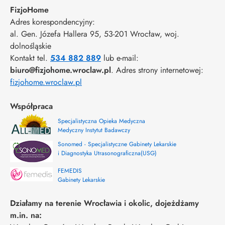
FizjoHome
Adres korespondencyjny:
al. Gen. Józefa Hallera 95
, 53-201
Wrocław
,
woj.
dolnośląskie
Kontakt tel.
534 882 889
lub e-mail:
biuro@fizjohome.wroclaw.pl
. Adres strony internetowej:
fizjohome.wroclaw.pl
Współpraca
Specjalistyczna Opieka Medyczna
Medyczny Instytut Badawczy
Sonomed - Specjalistyczne Gabinety Lekarskie
i Diagnostyka Utrasonograficzna(USG)
FEMEDIS
Gabinety Lekarskie
Działamy na terenie Wrocławia i okolic, dojeżdżamy
m.in. na: