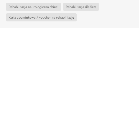
Rehabilitacja neurologiczna dzieci
Rehabilitacja dla firm
Karta upominkowa / voucher na rehabilitację