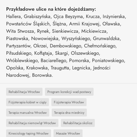
Przykładowe ulice na które dojeżdżamy:
Hallera, Grabiszyńska, Ojca Beyzyma, Krucza, Inżynierska,
Powstańców Śląskich, Ślężna, Armii Krajowej, Oławska,
Wita Stwosza, Rynek, Sienkiewicza, Mickiewicza,
Piastowska, Nowowiejska, Wyszyńskiego, Grunwaldzka,
Partyzantów, Okrzei, Dembowskiego, Chełmońskiego,
Piłsudskiego, Kołłątaja, Skargi, Olszewskiego,
Wróblewskiego, Baciarellego, Pomorska, Poniatowskiego,
Opolska, Krakowska, Traugutta, Legnicka, Jedności
Narodowej, Borowska.
Rehabilitacja Wrocław
Program korekcji wad postawy
Fizjoterapia kobiet w ciąży
Fizjoterapia Wrocław
Terapia manualna Wrocław
Terapia dna miednicy
Rehabilitacja niemowląt Wrocław
Rehabilitacja skolioz
Kinesiology taping Wrocław
Masaże Wrocław