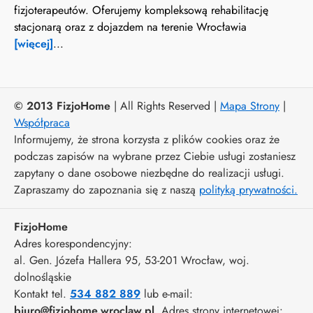
fizjoterapeutów. Oferujemy kompleksową rehabilitację
stacjonarą oraz z dojazdem na terenie Wrocławia
[więcej]
...
© 2013 FizjoHome
| All Rights Reserved |
Mapa Strony
|
Współpraca
Informujemy, że strona korzysta z plików cookies oraz że
podczas zapisów na wybrane przez Ciebie usługi zostaniesz
zapytany o dane osobowe niezbędne do realizacji usługi.
Zapraszamy do zapoznania się z naszą
polityką prywatności.
FizjoHome
Adres korespondencyjny:
al. Gen. Józefa Hallera 95
, 53-201
Wrocław
,
woj.
dolnośląskie
Kontakt tel.
534 882 889
lub e-mail:
biuro@fizjohome.wroclaw.pl
. Adres strony internetowej: