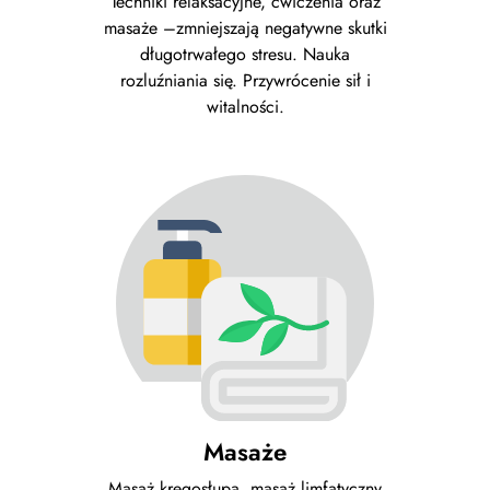
Techniki relaksacyjne, ćwiczenia oraz
masaże –zmniejszają negatywne skutki
długotrwałego stresu. Nauka
rozluźniania się. Przywrócenie sił i
witalności.
Masaże
Masaż kręgosłupa, masaż limfatyczny