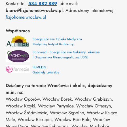
Kontakt tel.
534 882 889
lub e-mail:
biuro@fizjohome.wroclaw.pl
. Adres strony internetowej:
fizjohome.wroclaw.pl
Współpraca
Specjalistyczna Opieka Medyczna
Medyczny Instytut Badawczy
Sonomed - Specjalistyczne Gabinety Lekarskie
i Diagnostyka Utrasonograficzna(USG)
FEMEDIS
Gabinety Lekarskie
Działamy na terenie Wrocławia i okolic, dojeżdżamy
m.in. na:
Wrocław Oporów, Wrocław Borek, Wrocław Grabiszyn,
Wrocław Krzyki, Wrocław Partynice, Wrocław Ołtaszyn,
Wrocław Śródmieście, Wrocław Sępolno, Wrocław Księże
Małe, Wrocław Biskupin, Wrocław Psie Pole, Wrocław
Nowy Dwór, Wrocław Fabryczna, Wrocław Muchobór,