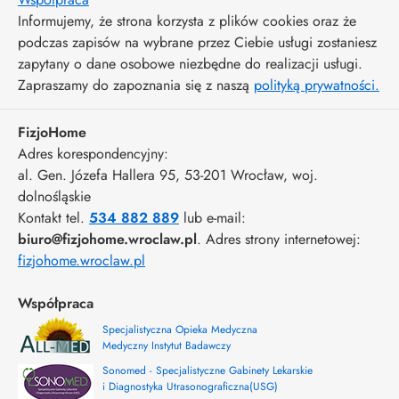
Informujemy, że strona korzysta z plików cookies oraz że
podczas zapisów na wybrane przez Ciebie usługi zostaniesz
zapytany o dane osobowe niezbędne do realizacji usługi.
Zapraszamy do zapoznania się z naszą
polityką prywatności.
FizjoHome
Adres korespondencyjny:
al. Gen. Józefa Hallera 95
, 53-201
Wrocław
,
woj.
dolnośląskie
Kontakt tel.
534 882 889
lub e-mail:
biuro@fizjohome.wroclaw.pl
. Adres strony internetowej:
fizjohome.wroclaw.pl
Współpraca
Specjalistyczna Opieka Medyczna
Medyczny Instytut Badawczy
Sonomed - Specjalistyczne Gabinety Lekarskie
i Diagnostyka Utrasonograficzna(USG)