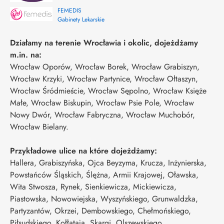
FEMEDIS
Gabinety Lekarskie
Działamy na terenie Wrocławia i okolic, dojeżdżamy
m.in. na:
Wrocław Oporów, Wrocław Borek, Wrocław Grabiszyn,
Wrocław Krzyki, Wrocław Partynice, Wrocław Ołtaszyn,
Wrocław Śródmieście, Wrocław Sępolno, Wrocław Księże
Małe, Wrocław Biskupin, Wrocław Psie Pole, Wrocław
Nowy Dwór, Wrocław Fabryczna, Wrocław Muchobór,
Wrocław Bielany.
Przykładowe ulice na które dojeżdżamy:
Hallera, Grabiszyńska, Ojca Beyzyma, Krucza, Inżynierska,
Powstańców Śląskich, Ślężna, Armii Krajowej, Oławska,
Wita Stwosza, Rynek, Sienkiewicza, Mickiewicza,
Piastowska, Nowowiejska, Wyszyńskiego, Grunwaldzka,
Partyzantów, Okrzei, Dembowskiego, Chełmońskiego,
Piłsudskiego, Kołłątaja, Skargi, Olszewskiego,