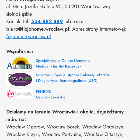
al. Gen. Józefa Hallera 95
, 53-201
Wrocław
,
woj.
dolnośląskie
Kontakt tel.
534 882 889
lub e-mail:
biuro@fizjohome.wroclaw.pl
. Adres strony internetowej:
fizjohome.wroclaw.pl
Współpraca
Specjalistyczna Opieka Medyczna
Medyczny Instytut Badawczy
Sonomed - Specjalistyczne Gabinety Lekarskie
i Diagnostyka Utrasonograficzna(USG)
FEMEDIS
Gabinety Lekarskie
Działamy na terenie Wrocławia i okolic, dojeżdżamy
m.in. na:
Wrocław Oporów, Wrocław Borek, Wrocław Grabiszyn,
Wrocław Krzyki, Wrocław Partynice, Wrocław Ołtaszyn,