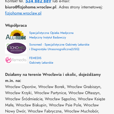
Kontakt tel.
534 882 889
lub e-mail:
biuro@fizjohome.wroclaw.pl
. Adres strony internetowej:
fizjohome.wroclaw.pl
Współpraca
Specjalistyczna Opieka Medyczna
Medyczny Instytut Badawczy
Sonomed - Specjalistyczne Gabinety Lekarskie
i Diagnostyka Utrasonograficzna(USG)
FEMEDIS
Gabinety Lekarskie
Działamy na terenie Wrocławia i okolic, dojeżdżamy
m.in. na:
Wrocław Oporów, Wrocław Borek, Wrocław Grabiszyn,
Wrocław Krzyki, Wrocław Partynice, Wrocław Ołtaszyn,
Wrocław Śródmieście, Wrocław Sępolno, Wrocław Księże
Małe, Wrocław Biskupin, Wrocław Psie Pole, Wrocław
Nowy Dwór, Wrocław Fabryczna, Wrocław Muchobór,