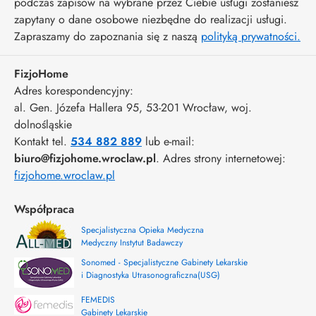
podczas zapisów na wybrane przez Ciebie usługi zostaniesz
zapytany o dane osobowe niezbędne do realizacji usługi.
Zapraszamy do zapoznania się z naszą
polityką prywatności.
FizjoHome
Adres korespondencyjny:
al. Gen. Józefa Hallera 95
, 53-201
Wrocław
,
woj.
dolnośląskie
Kontakt tel.
534 882 889
lub e-mail:
biuro@fizjohome.wroclaw.pl
. Adres strony internetowej:
fizjohome.wroclaw.pl
Współpraca
Specjalistyczna Opieka Medyczna
Medyczny Instytut Badawczy
Sonomed - Specjalistyczne Gabinety Lekarskie
i Diagnostyka Utrasonograficzna(USG)
FEMEDIS
Gabinety Lekarskie