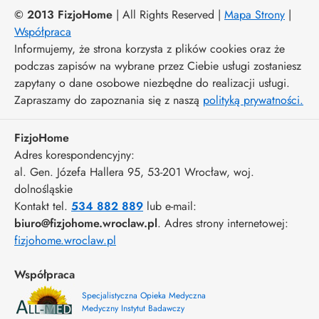
© 2013 FizjoHome
| All Rights Reserved |
Mapa Strony
|
Współpraca
Informujemy, że strona korzysta z plików cookies oraz że
podczas zapisów na wybrane przez Ciebie usługi zostaniesz
zapytany o dane osobowe niezbędne do realizacji usługi.
Zapraszamy do zapoznania się z naszą
polityką prywatności.
FizjoHome
Adres korespondencyjny:
al. Gen. Józefa Hallera 95
, 53-201
Wrocław
,
woj.
dolnośląskie
Kontakt tel.
534 882 889
lub e-mail:
biuro@fizjohome.wroclaw.pl
. Adres strony internetowej:
fizjohome.wroclaw.pl
Współpraca
Specjalistyczna Opieka Medyczna
Medyczny Instytut Badawczy